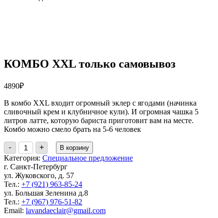
КОМБО XXL только самовывоз
4890
₽
В комбо XXL входит огромный эклер с ягодами (начинка
сливочный крем и клубничное кули). И огромная чашка 5
литров латте, которую бариста приготовит вам на месте.
Комбо можно смело брать на 5-6 человек
Количество
-
+
В корзину
товара
Категория:
Специальное предложение
КОМБО
г. Санкт-Петербург
XXL
ул. Жуковского, д. 57
только
самовывоз
Тел.:
+7 (921) 963-85-24
ул. Большая Зеленина д.8
Тел.:
+7 (967) 976-51-82
Email:
lavandaeclair@gmail.com